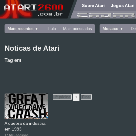
Sobre Atari
Jogos Atari
Mais recentes
Título
Mais acessados
Mosaico
De
Noticas de Atari
Tag
em
1
A quebra da indústria
em 1983
17.588 Acessos