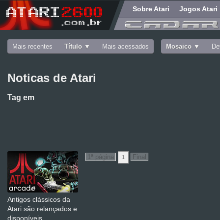
Sobre Atari
Jogos Atari
Mais recentes
Título
Mais acessados
Mosaico
De
Noticas de Atari
Tag
em
1
Antigos clássicos da
Atari são relançados e
disponíveis