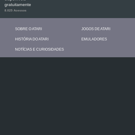
gratuitamente
8.025 Acessos
SOBRE O ATARI
JOGOS DE ATARI
HISTÓRIA DO ATARI
EMULADORES
NOTÍCIAS E CURIOSIDADES