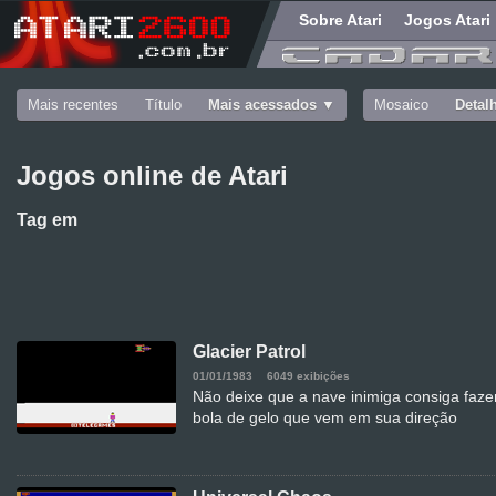
Sobre Atari
Jogos Atari
Mais recentes
Título
Mais acessados
Mosaico
Detal
Jogos online de Atari
Tag
em
Glacier Patrol
01/01/1983
6049 exibições
Não deixe que a nave inimiga consiga faze
bola de gelo que vem em sua direção