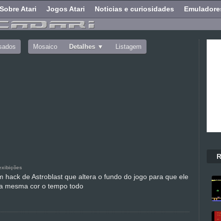
Sobre Atari
Jogos Atari
Noticias e curiosidades
Emuladore
sados
Mosaico
Detalhes
Listagem
R
exibições
m hack de Astroblast que altera o fundo do jogo para que ele
a mesma cor o tempo todo