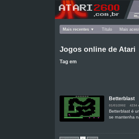
Mais recentes
Título
Mais aces
Jogos online de Atari
Tag
em
Betterblast
01/01/2002
4234 
Betterblast é u
se mantenha n