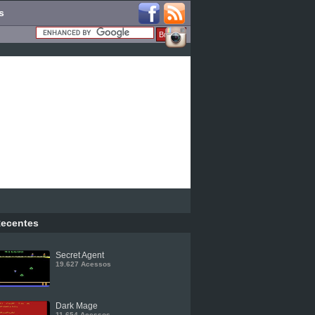
s
ecentes
Secret Agent
19.627 Acessos
Dark Mage
11.654 Acessos