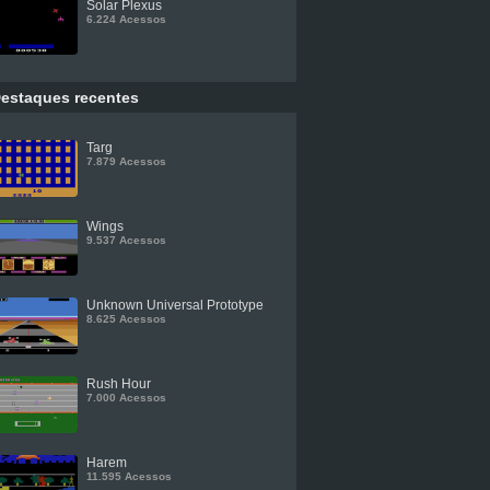
Solar Plexus
6.224 Acessos
estaques recentes
Targ
7.879 Acessos
Wings
9.537 Acessos
Unknown Universal Prototype
8.625 Acessos
Rush Hour
7.000 Acessos
Harem
11.595 Acessos