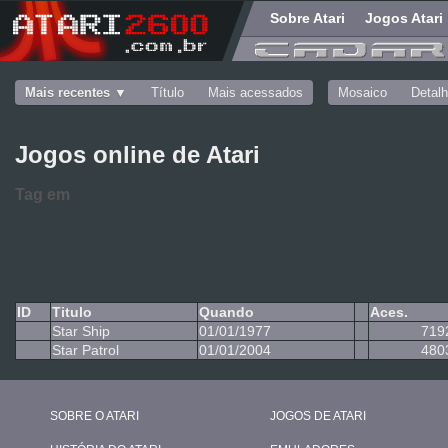
Sobre Atari
Jogos Atari
Mais recentes
Título
Mais acessados
Mosaico
Detal
Jogos online de Atari
Tag
em
ID
Titulo
Quando
Aces.
Star Ship
01/01/1977
719
Star Patrol
01/01/2004
480
SOBRE O ATARI
JOGOS DE ATARI