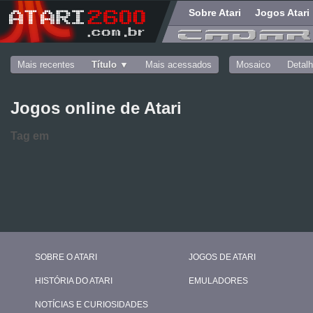
Sobre Atari
Jogos Atari
Mais recentes
Título
Mais acessados
Mosaico
Detal
Jogos online de Atari
Tag
em
SOBRE O ATARI
JOGOS DE ATARI
HISTÓRIA DO ATARI
EMULADORES
NOTÍCIAS E CURIOSIDADES