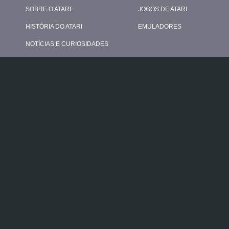
SOBRE O ATARI
JOGOS DE ATARI
HISTÓRIA DO ATARI
EMULADORES
NOTÍCIAS E CURIOSIDADES