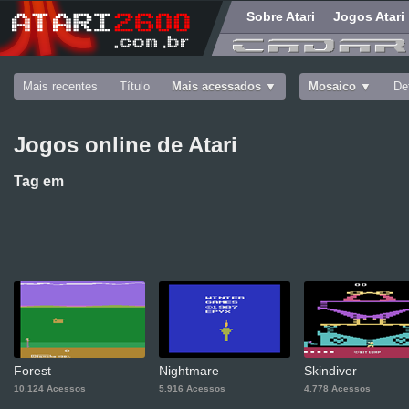
Sobre Atari
Jogos Atari
Mais recentes
Título
Mais acessados
Mosaico
De
Jogos online de Atari
Tag
em
Forest
Nightmare
Skindiver
10.124 Acessos
5.916 Acessos
4.778 Acessos