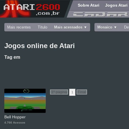
Sobre Atari
Jogos Atari
Mais recentes
Título
Mais acessados
Mosaico
De
Jogos online de Atari
Tag
em
1
Bell Hopper
4.766 Acessos