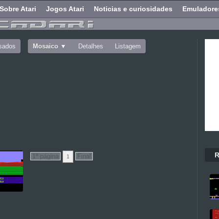
Sobre Atari
Jogos Atari
Noticias e curiosidades
Emuladore
sados
Mosaico
Detalhes
Listagem
R
1