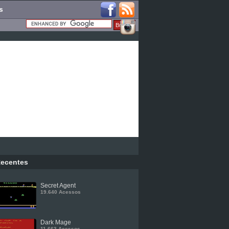
s
ecentes
Secret Agent
19.640 Acessos
Dark Mage
11.663 Acessos