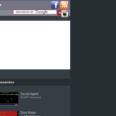
s
ecentes
Secret Agent
19.637 Acessos
Dark Mage
11.662 Acessos