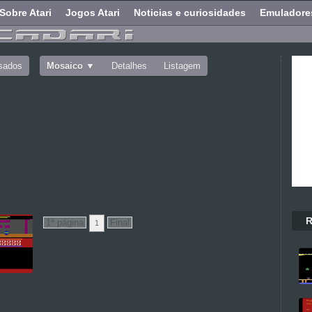
Sobre Atari
Jogos Atari
Noticias e curiosidades
Emuladore
sados
Mosaico
Detalhes
Listagem
R
1