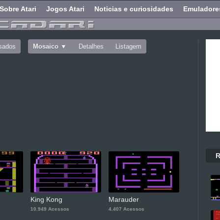
Sobre Atari
Jogos Atari
Noticias e curiosidades
Emuladore
sados
Mosaico
Detalhes
Listagem
R
King Kong
Marauder
10.949 Acessos
4.407 Acessos