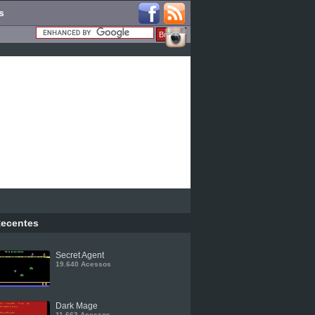
s
ecentes
Secret Agent
19.640 Acessos
Dark Mage
11.663 Acessos