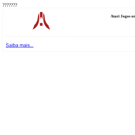
???????
Atari Jogos on
Saiba mais...