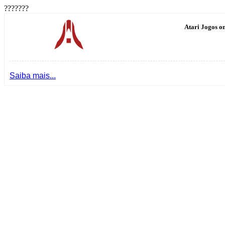
???????
Atari Jogos on
Saiba mais...