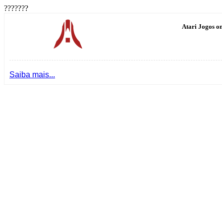
???????
Atari Jogos on
Saiba mais...