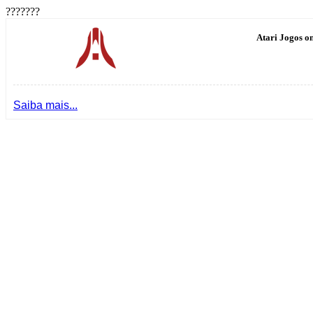
???????
Atari Jogos on
Saiba mais...