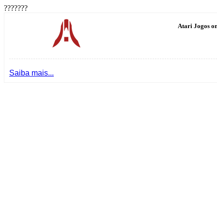
???????
Atari Jogos on
Saiba mais...