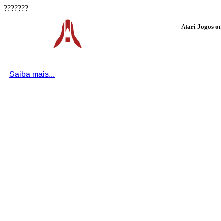
???????
Atari Jogos on
Saiba mais...