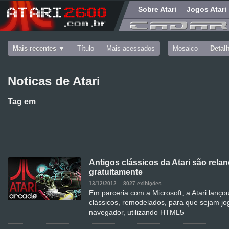
Sobre Atari
Jogos Atari
Mais recentes
Título
Mais acessados
Mosaico
Detal
Noticas de Atari
Tag
em
Antigos clássicos da Atari são rela
gratuitamente
13/12/2012
8027 exibições
Em parceria com a Microsoft, a Atari lançou
clássicos, remodelados, para que sejam j
navegador, utilizando HTML5