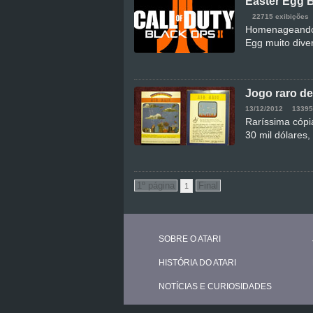
Easter Egg 
22715 exibições
Homenageando 
Egg muito diver
Jogo raro de
13/12/2012
13395
Raríssima cópia
30 mil dólares,
1
SOBRE O ATARI
HISTÓRIA DO ATARI
NOTÍCIAS E CURIOSIDADES