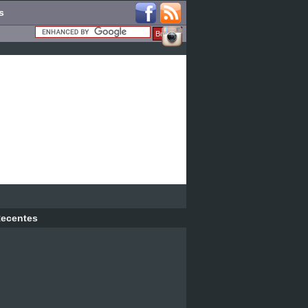
s
ecentes