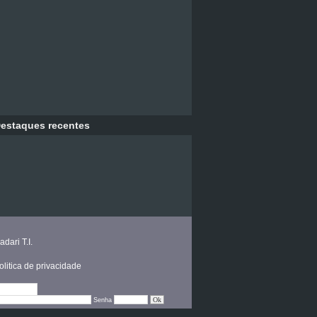
estaques recentes
adari T.I.
olitica de privacidade
Editar
Senha