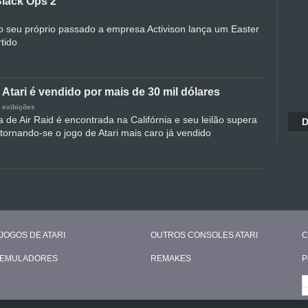
Black Ops 2
seu próprio passado a empresa Activison lança um Easter
tido
 Atari é vendido por mais de 30 mil dólares
 exibições
 de Air Raid é encontrada na Califórnia e seu leilão supera
D
 tornando-se o jogo de Atari mais caro já vendido
JOGOS DE ATARI
OUTROS CONSOLES ATARI
C
EMULADORES
REMAKES
P