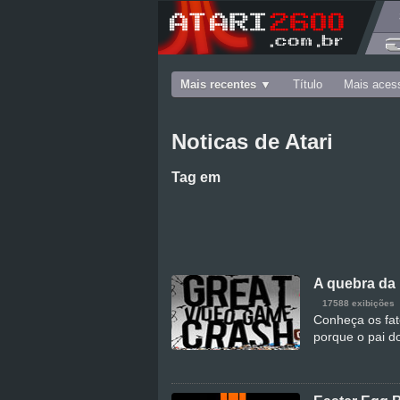
Mais recentes
Título
Mais aces
Noticas de Atari
Tag
em
A quebra da 
17588 exibições
Conheça os fat
porque o pai d