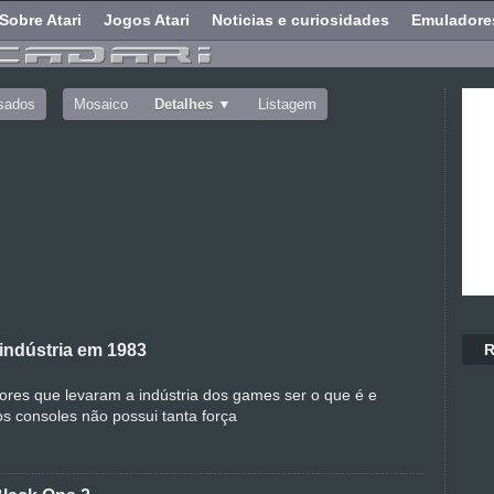
Sobre Atari
Jogos Atari
Noticias e curiosidades
Emuladore
sados
Mosaico
Detalhes
Listagem
R
indústria em 1983
ores que levaram a indústria dos games ser o que é e
os consoles não possui tanta força