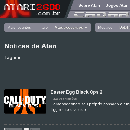
Sobre Atari
Jogos Atari
Mais recentes
Título
Mais acessados
Mosaico
Detal
Noticas de Atari
Tag
em
Easter Egg Black Ops 2
22706 exibições
Homenageando seu próprio passado a empr
Egg muito divertido