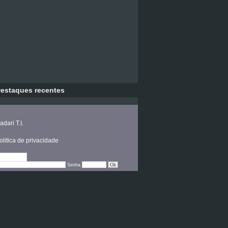
estaques recentes
adari T.I.
olitica de privacidade
Editar
Senha