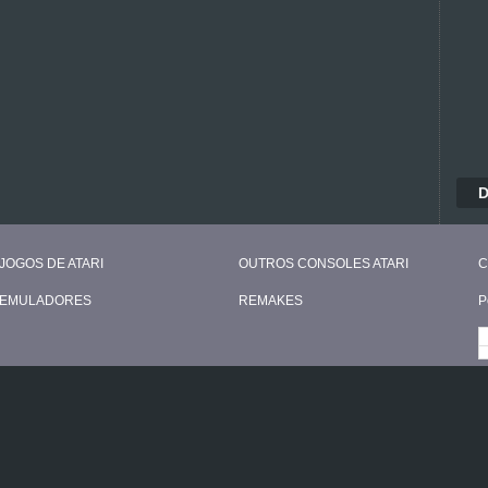
D
JOGOS DE ATARI
OUTROS CONSOLES ATARI
C
EMULADORES
REMAKES
P