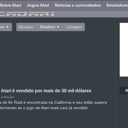
Sobre Atari
Jogos Atari
Noticias e curiosidades
Emuladore
dos
Mosaico
Detalhes
Listagem
R
 Atari é vendido por mais de 30 mil dólares
 exibições
 de Air Raid é encontrada na Califórnia e seu leilão supera
 tornando-se o jogo de Atari mais caro já vendido