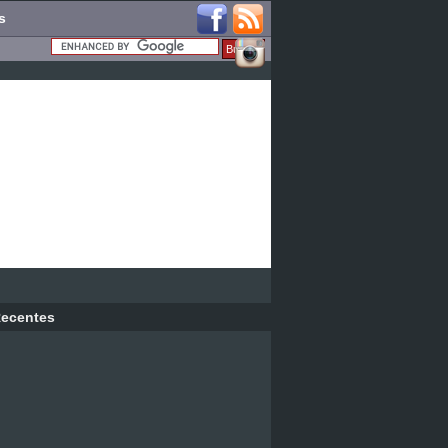
s
ecentes