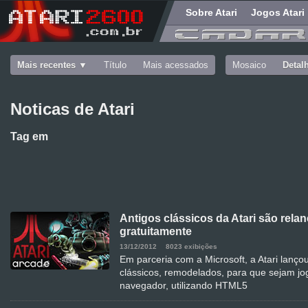
Sobre Atari
Jogos Atari
Mais recentes
Título
Mais acessados
Mosaico
Detal
Noticas de Atari
Tag
em
Antigos clássicos da Atari são rela
gratuitamente
13/12/2012
8023 exibições
Em parceria com a Microsoft, a Atari lançou
clássicos, remodelados, para que sejam j
navegador, utilizando HTML5