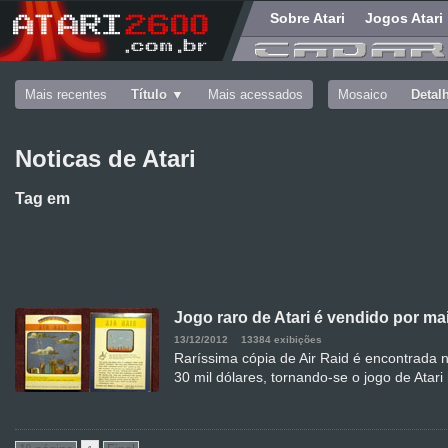
Sobre Atari
Jogos Atari
Mais recentes
Título
Mais acessados
Mosaico
Detal
Noticas de Atari
Tag
em
Jogo raro de Atari é vendido por mai
13/12/2012
13384 exibições
Raríssima cópia de Air Raid é encontrada na
30 mil dólares, tornando-se o jogo de Atari