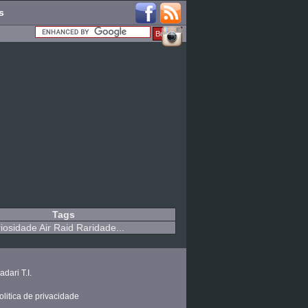
s
Tags
iosidade Air Raid Raridade...
adari T.I.
olitica de privacidade