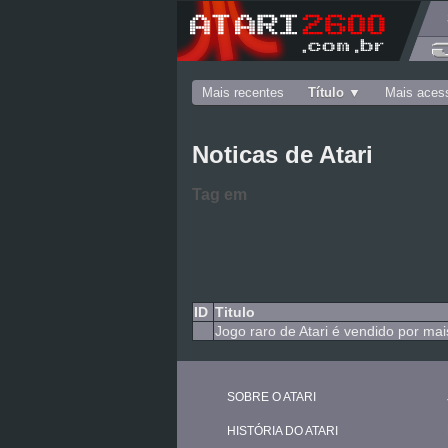
Mais recentes
Título
Mais aces
Noticas de Atari
Tag
em
ID
Titulo
Jogo raro de Atari é vendido por mai
SOBRE O ATARI
HISTÓRIA DO ATARI