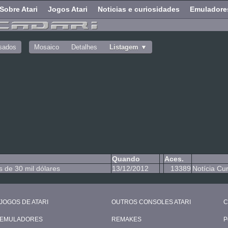
Sobre Atari
Jogos Atari
Noticias e curiosidades
Emuladore
sados
Mosaico
Detalhes
Listagem
Quando
Aces.
s de 30 mil dólares
13/12/2012
13389
Notícia Cur
JOGOS DE ATARI
OUTROS CONSOLES ATARI
C
EMULADORES
REMAKES
P