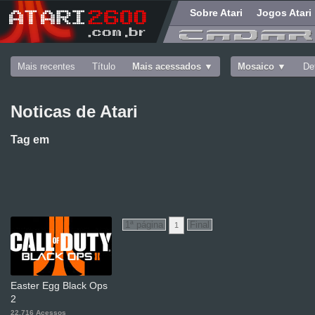
Sobre Atari
Jogos Atari
Mais recentes
Título
Mais acessados
Mosaico
De
Noticas de Atari
Tag
em
1
Easter Egg Black Ops
2
22.716 Acessos