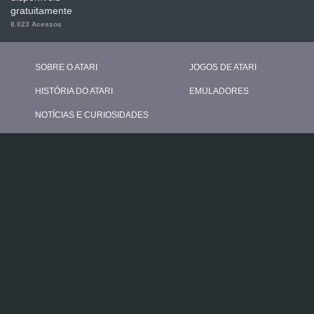
gratuitamente
8.023 Acessos
SOBRE O ATARI
JOGOS DE ATARI
HISTÓRIA DO ATARI
EMULADORES
NOTÍCIAS E CURIOSIDADES