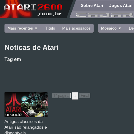
Sobre Atari
Jogos Atari
Mais recentes
Título
Mais acessados
Mosaico
De
Noticas de Atari
Tag
em
1
Antigos clássicos da
Atari são relançados e
disponíveis