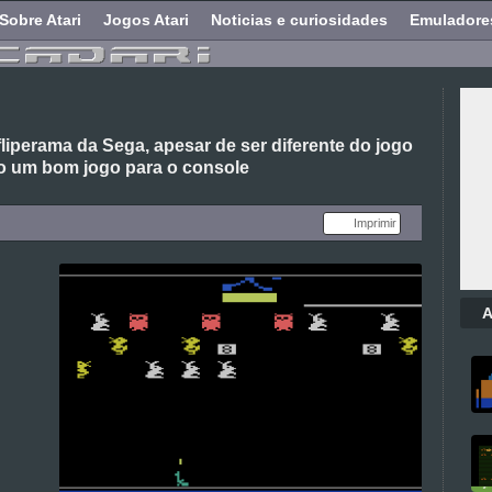
Sobre Atari
Jogos Atari
Noticias e curiosidades
Emuladore
fliperama da Sega, apesar de ser diferente do jogo
mo um bom jogo para o console
Imprimir
A