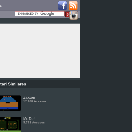
s
tari Similares
Zaxxon
17.168 Acessos
Mr. Do!
5.773 Acessos