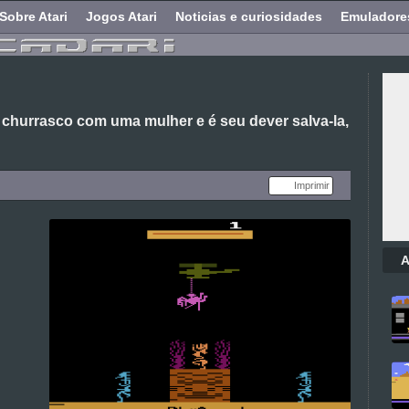
Sobre Atari
Jogos Atari
Noticias e curiosidades
Emuladore
 churrasco com uma mulher e é seu dever salva-la,
Imprimir
A