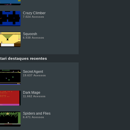
Crazy Climber
7.024 Acessos
Squoosh
6.938 Acessos
tari destaques recentes
Secret Agent
19.637 Acessos
Dark Mage
11.662 Acessos
Spiders and Flies
6.471 Acessos