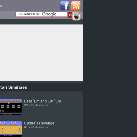
s
tari Similares
Beat ´Em and Eat ´Em
29.235 Acessos
Custer´s Revenge
61.730 Acessos