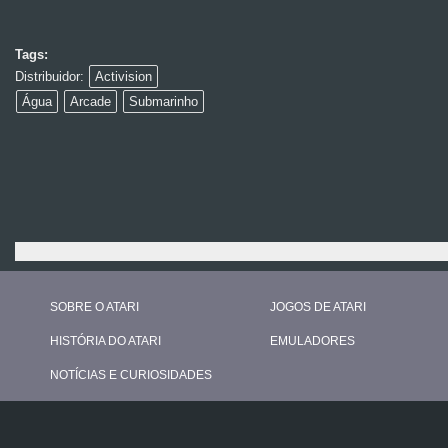
Tags:
Distribuidor:
Activision
Água
Arcade
Submarinho
SOBRE O ATARI
JOGOS DE ATARI
HISTÓRIA DO ATARI
EMULADORES
NOTÍCIAS E CURIOSIDADES