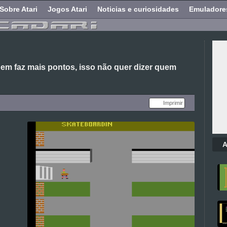
Sobre Atari
Jogos Atari
Noticias e curiosidades
Emuladore
em faz mais pontos, isso não quer dizer quem
Imprimir
A