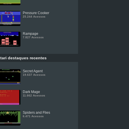
Pressure Cooker
25.244 Acessos
Rampage
7.827 Acessos
tari destaques recentes
Secret Agent
19.637 Acessos
Dark Mage
11.662 Acessos
Spiders and Flies
6.471 Acessos