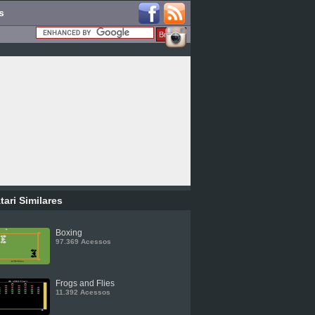
s
tari Similares
Boxing
97.369 Acessos
Frogs and Flies
11.392 Acessos