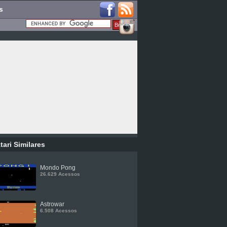
s
tari Similares
Mondo Pong
26.629 Acessos
Astrowar
6.508 Acessos