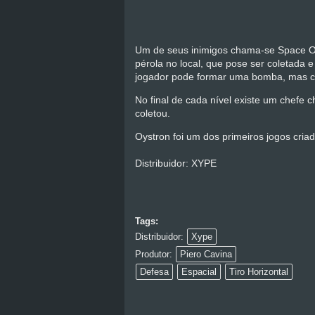
Um de seus inimigos chama-se Space Oys
pérola no local, que pose ser coletada e
jogador pode formar uma bomba, mas cu
No final de cada nível existe um chefe
coletou.
Oystron foi um dos primeiros jogos cria
Distribuidor: XYPE
Tags:
Distribuidor:
Xype
Produtor:
Piero Cavina
Defesa
Espacial
Tiro Horizontal