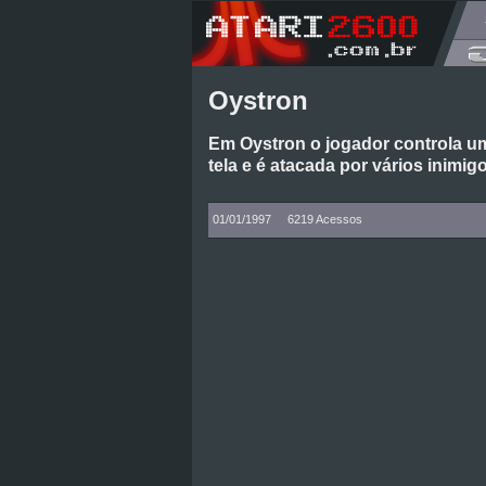
Oystron
Em Oystron o jogador controla u
tela e é atacada por vários inimig
01/01/1997
6219 Acessos