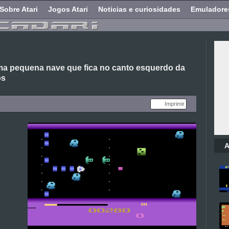
Sobre Atari
Jogos Atari
Noticias e curiosidades
Emuladore
ma pequena nave que fica no canto esquerdo da
os
Imprimir
A