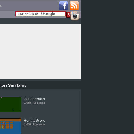
s
tari Similares
Codebreaker
6.056 Acessos
Hunt & Score
4.636 Acessos