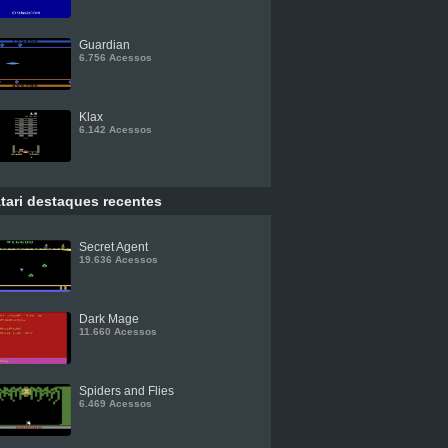
Guardian
6.756 Acessos
Klax
6.142 Acessos
tari destaques recentes
Secret Agent
19.636 Acessos
Dark Mage
11.660 Acessos
Spiders and Flies
6.469 Acessos