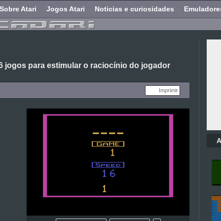
Sobre Atari
Jogos Atari
Noticias e curiosidades
Emuladore
 jogos para estimular o raciocínio do jogador
Imprimir
A