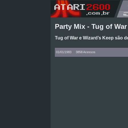
Party Mix - Tug of War
Tug of War e Wizard’s Keep são d
01/01/1983
3858 Acessos