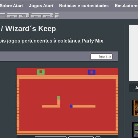
Sobre Atari
Jogos Atari
Noticias e curiosidades
Emuladore
 / Wizard´s Keep
ois jogos pertencentes à coletânea Party Mix
Imprimir
A