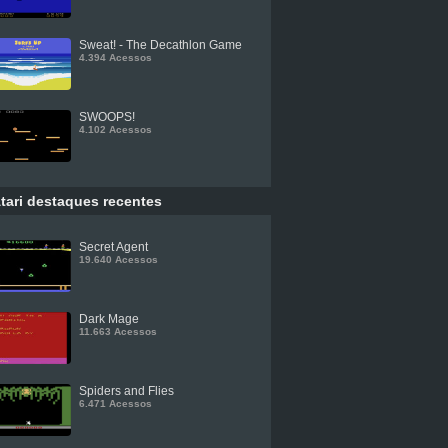
Sweat! - The Decathlon Game
4.394 Acessos
SWOOPS!
4.102 Acessos
tari destaques recentes
Secret Agent
19.640 Acessos
Dark Mage
11.663 Acessos
Spiders and Flies
6.471 Acessos