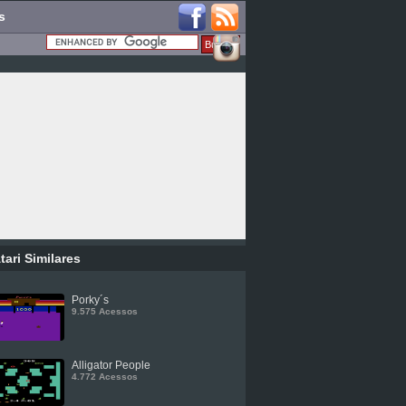
s
tari Similares
Porky´s
9.575 Acessos
Alligator People
4.772 Acessos