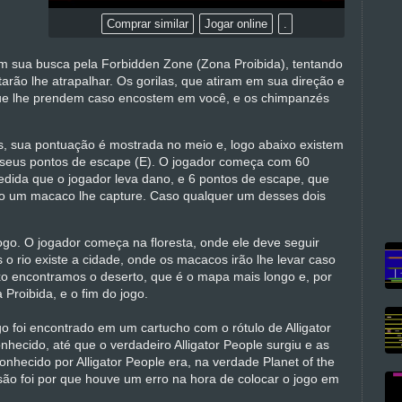
Comprar similar
Jogar online
.
em sua busca pela Forbidden Zone (Zona Proibida), tentando
tarão lhe atrapalhar. Os gorilas, que atiram em sua direção e
que lhe prendem caso encostem em você, e os chimpanzés
es, sua pontuação é mostrada no meio e, logo abaixo existem
 e seus pontos de escape (E). O jogador começa com 60
edida que o jogador leva dano, e 6 pontos de escape, que
so um macaco lhe capture. Caso qualquer um desses dois
ogo. O jogador começa na floresta, onde ele deve seguir
 o rio existe a cidade, onde os macacos irão lhe levar caso
xo encontramos o deserto, que é o mapa mais longo e, por
 Proibida, e o fim do jogo.
go foi encontrado em um cartucho com o rótulo de Alligator
onhecido, até que o verdadeiro Alligator People surgiu e as
hecido por Alligator People era, na verdade Planet of the
ão foi por que houve um erro na hora de colocar o jogo em