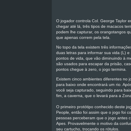
O jogador controla Col. George Taylor 
chegar até lá, três tipos de macacos ten
podem lhe capturar, os orangotangos 
que apenas correm pela tela.
No topo da tela existem três informaçõ
duas letras para informar sua vida (L)
pontos de vida, que vão diminuindo à m
são usados para escapar da prisão, ca
pontos chegue à zero, o jogo termina.
Existem cinco ambientes diferentes no j
para baixo onde encontrará um rio. Após
você seja capturado, seguindo para bai
fim, a caverna, que o levará para a Zona
O primeiro protótipo conhecido deste jo
People, então foi assim que o jogo foi c
pessoas perceberam que o jogo antes con
Apes. Provavelmente o motivo da confus
seu cartucho, trocando os rótulos.