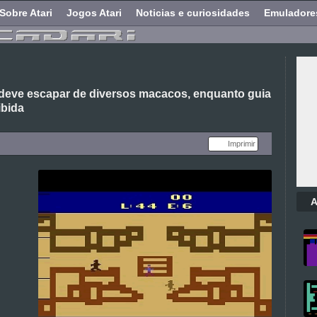
Sobre Atari
Jogos Atari
Noticias e curiosidades
Emuladore
 deve escapar de diversos macacos, enquanto guia
ibida
Imprimir
A