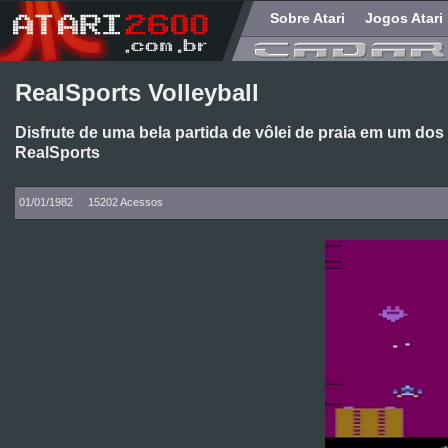
Sobre Atari
Jogos Atari
RealSports Volleyball
Disfrute de uma bela partida de vôlei de praia em um dos 
RealSports
01/01/1982
15202 Acessos