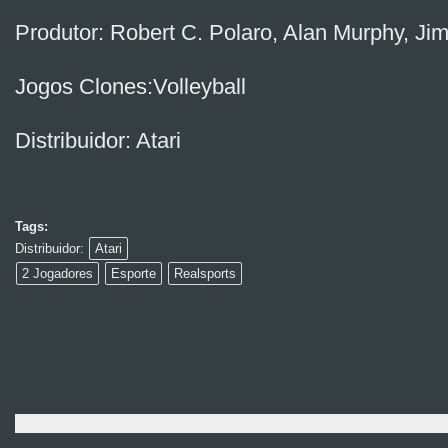
Produtor: Robert C. Polaro, Alan Murphy, Ji
Jogos Clones:Volleyball
Distribuidor: Atari
Tags:
Distribuidor:
Atari
2 Jogadores
Esporte
Realsports