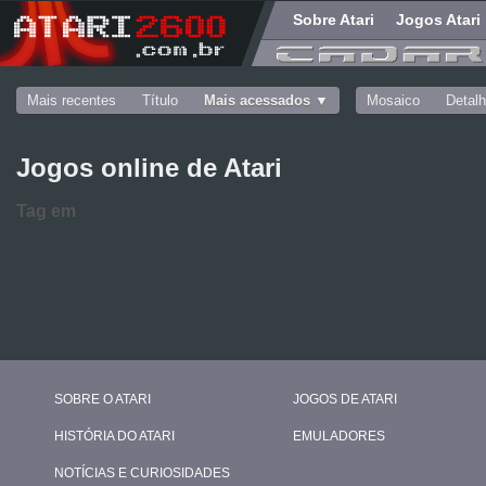
Sobre Atari
Jogos Atari
Mais recentes
Título
Mais acessados
Mosaico
Detal
Jogos online de Atari
Tag
em
SOBRE O ATARI
JOGOS DE ATARI
HISTÓRIA DO ATARI
EMULADORES
NOTÍCIAS E CURIOSIDADES