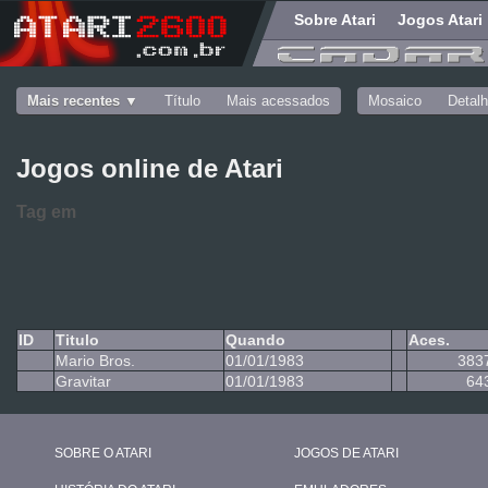
Sobre Atari
Jogos Atari
Mais recentes
Título
Mais acessados
Mosaico
Detal
Jogos online de Atari
Tag
em
ID
Titulo
Quando
Aces.
Mario Bros.
01/01/1983
383
Gravitar
01/01/1983
64
SOBRE O ATARI
JOGOS DE ATARI