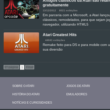
Antigos clássicos da Atari são rela
gratuitamente
13/12/2012
8021 exibições
Em parceria com a Microsoft, a Atari lançou
clássicos, remodelados, para que sejam j
navegador, utilizando HTML5
Atari Greatest Hits
44041 exibições
Remake feito para DS e para mobile com 
sua diversão
1
SOBRE O ATARI
JOGOS DE ATARI
HISTÓRIA DO ATARI
EMULADORES
NOTÍCIAS E CURIOSIDADES