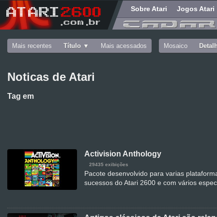
Sobre Atari
Jogos Atari
Mais recentes
Título
Mais acessados
Mosaico
Detal
Noticas de Atari
Tag
em
Activision Anthology
29435 exibições
Pacote desenvolvido para varias plataform
sucessos do Atari 2600 e com vários espec