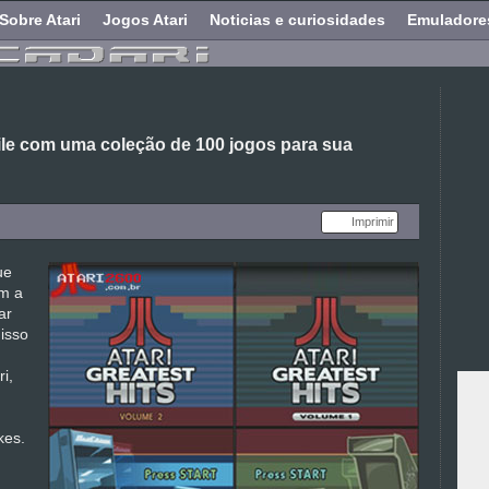
Sobre Atari
Jogos Atari
Noticias e curiosidades
Emuladore
ile com uma coleção de 100 jogos para sua
Imprimir
ue
am a
ar
disso
i,
kes.