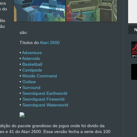
ara
m do
its
são
N
são:
Títulos do
Atari 2600
•
Adventure
•
Asteroids
•
Basketball
•
Centipede
•
Missile Command
•
Outlaw
•
Surround
•
Swordquest Earthworld
•
Swordquest Fireworld
•
Swordquest Waterworld
dição do pacote grandioso de jogos onde foi divido da
 e 41 do Atari 2600. Essa versão fecha a serie dos 100