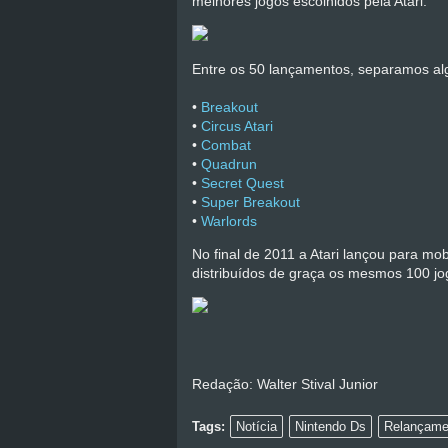
melhores jogos escolhidos pela Atari.
Entre os 50 lançamentos, separamos algu
•
Breakout
•
Circus Atari
•
Combat
•
Quadrun
•
Secret Quest
•
Super Breakout
•
Warlords
No final de 2011 a Atari lançou para mo
distribuídos de graça os mesmos 100 jo
Redação: Walter Stival Junior
Tags:
Notícia
Nintendo Ds
Relançame