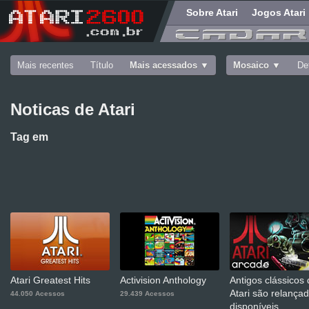
Sobre Atari
Jogos Atari
Mais recentes
Título
Mais acessados
Mosaico
De
Noticas de Atari
Tag
em
Atari Greatest Hits
Activision Anthology
Antigos clássicos
Atari são relança
44.050 Acessos
29.439 Acessos
disponíveis