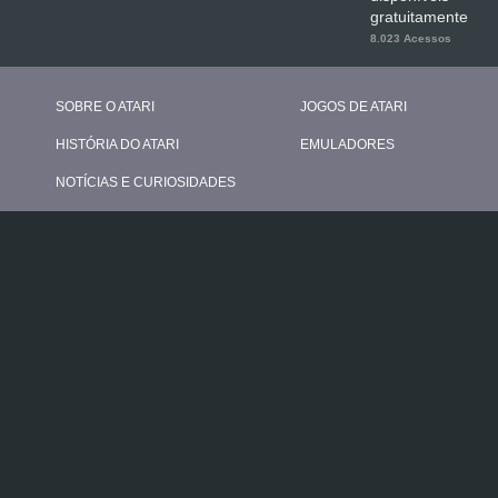
gratuitamente
8.023 Acessos
SOBRE O ATARI
JOGOS DE ATARI
HISTÓRIA DO ATARI
EMULADORES
NOTÍCIAS E CURIOSIDADES