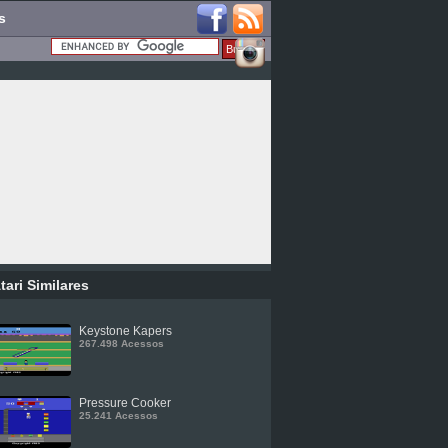
s
tari Similares
Keystone Kapers
267.498 Acessos
Pressure Cooker
25.241 Acessos