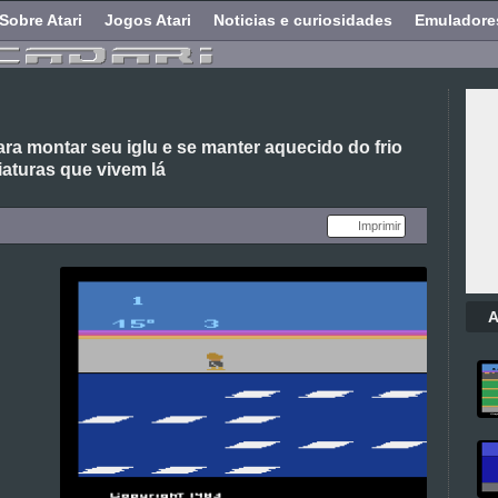
Sobre Atari
Jogos Atari
Noticias e curiosidades
Emuladore
ra montar seu iglu e se manter aquecido do frio
iaturas que vivem lá
Imprimir
A