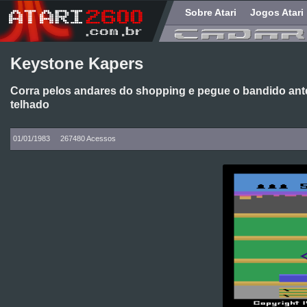
Sobre Atari
Jogos Atari
Keystone Kapers
Corra pelos andares do shopping e pegue o bandido ant
telhado
01/01/1983
267480 Acessos