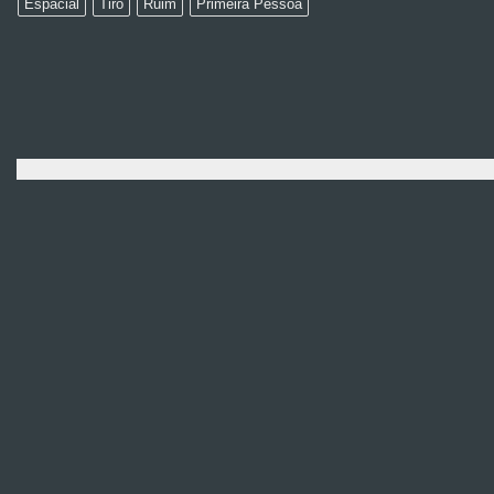
Espacial
Tiro
Ruim
Primeira Pessoa