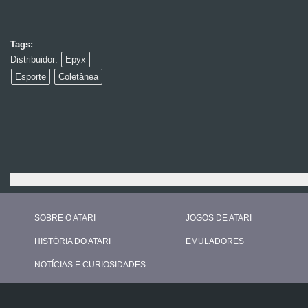
Tags:
Distribuidor:
Epyx
Esporte
Coletânea
SOBRE O ATARI
JOGOS DE ATARI
HISTÓRIA DO ATARI
EMULADORES
NOTÍCIAS E CURIOSIDADES