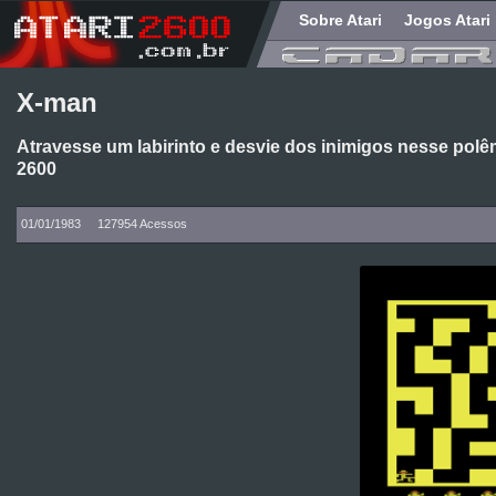
Sobre Atari
Jogos Atari
X-man
Atravesse um labirinto e desvie dos inimigos nesse polê
2600
01/01/1983
127954 Acessos