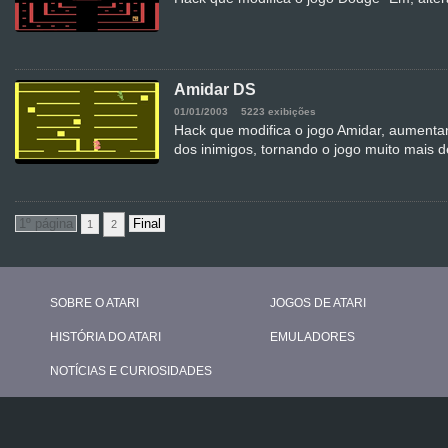
Amidar DS
01/01/2003
5223 exibições
Hack que modifica o jogo Amidar, aumenta
dos inimigos, tornando o jogo muito mais d
1
2
SOBRE O ATARI
JOGOS DE ATARI
HISTÓRIA DO ATARI
EMULADORES
NOTÍCIAS E CURIOSIDADES