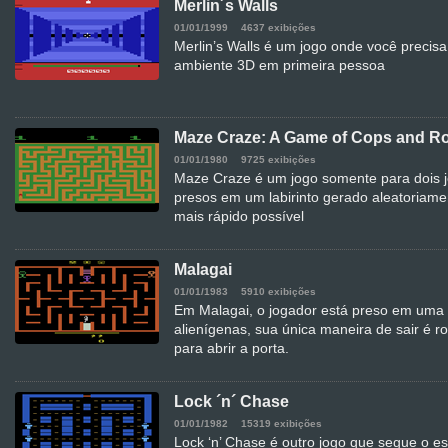
Merlin´s Walls
01/01/1999
4637 exibições
Merlin’s Walls é um jogo onde você precis
ambiente 3D em primeira pessoa
Maze Craze: A Game of Cops and R
01/01/1980
9725 exibições
Maze Craze é um jogo somente para dois 
presos em um labirinto gerado aleatoriame
mais rápido possível
Malagai
01/01/1983
5910 exibições
Em Malagai, o jogador está preso em uma
alienígenas, sua única maneira de sair é 
para abrir a porta.
Lock ´n´ Chase
01/01/1982
15319 exibições
Lock ‘n’ Chase é outro jogo que segue o es