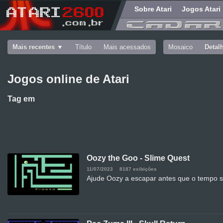
Sobre Atari
Jogos Atari
Mais recentes
Título
Mais acessados
Mosaico
Detal
Jogos online de Atari
Tag
em
Oozy the Goo - Slime Quest
11/07/2023
8187 exibições
Ajude Oozy a escapar antes que o tempo 