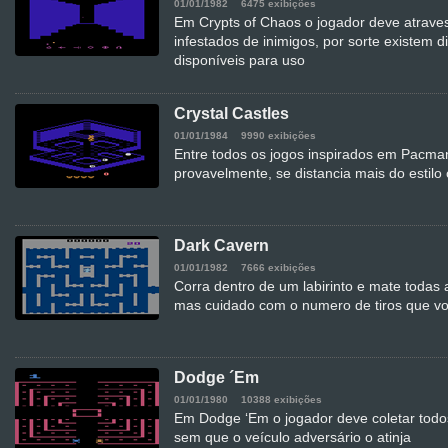
01/01/1982
6475 exibições
Em Crypts of Chaos o jogador deve atraves
infestados de inimigos, por sorte existem 
disponíveis para uso
Crystal Castles
01/01/1984
9990 exibições
Entre todos os jogos inspirados em Pacman
provavelmente, se distancia mais do estilo 
Dark Cavern
01/01/1982
7666 exibições
Corra dentro de um labirinto e mate todas 
mas cuidado com o numero de tiros que vo
Dodge ´Em
01/01/1980
10388 exibições
Em Dodge ‘Em o jogador deve coletar todos
sem que o veículo adversário o atinja