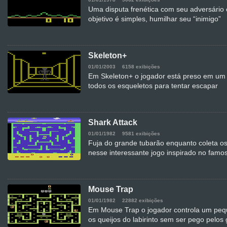
Uma disputa frenética com seu adversário 
objetivo é simples, humilhar seu “inimigo”
Skeleton+
01/01/2003
6158 exibições
Em Skeleton+ o jogador está preso em um la
todos os esqueletos para tentar escapar
Shark Attack
01/01/1982
9581 exibições
Fuja do grande tubarão enquanto coleta os 
nesse interessante jogo inspirado no fam
Mouse Trap
01/01/1982
22882 exibições
Em Mouse Trap o jogador controla um peq
os queijos do labirinto sem ser pego pelos