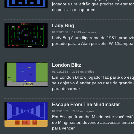
jogador é um ladrão que precisa coletar t
os policiais o capturem
Lady Bug
01/01/2006
12343 exibições
Lady Bug é um fliperama de 1981, produzid
portado para o Atari por John W. Champea
London Blitz
01/01/1983
3795 exibições
Em London Blitz o jogador faz parte do es
seu objetivo é andar pelas ruas da grand
para desarmar
Escape From The Mindmaster
01/01/1982
7096 exibições
Em Escape from the Mindmaster você está
do Mingmaster, devendo atravessar uma sér
para vencer