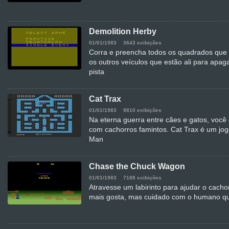
Demolition Herby
01/01/1983
3643 exibições
Corra e preencha todos os quadrados que 
os outros veículos que estão ali para apaga
pista
Cat Trax
01/01/1983
9810 exibições
Na eterna guerra entre cães e gatos, você
com cachorros famintos. Cat Trax é um jogo
Man
Chase the Chuck Wagon
01/01/1983
7188 exibições
Atravesse um labirinto para ajudar o cacho
mais gosta, mas cuidado com o humano que