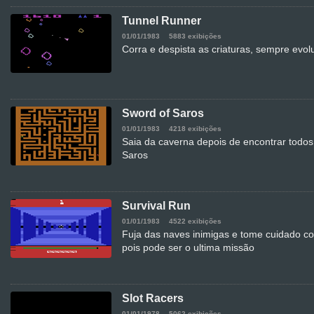
Tunnel Runner
01/01/1983
5883 exibições
Corra e despista as criaturas, sempre evol
Sword of Saros
01/01/1983
4218 exibições
Saia da caverna depois de encontrar todo
Saros
Survival Run
01/01/1983
4522 exibições
Fuja das naves inimigas e tome cuidado c
pois pode ser o ultima missão
Slot Racers
01/01/1978
5062 exibições