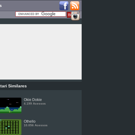
s
tari Similares
Okie Dokie
4.199 Acessos
Othello
10.056 Acessos