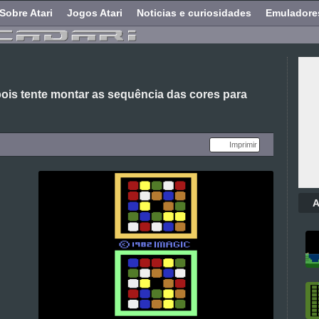
Sobre Atari
Jogos Atari
Noticias e curiosidades
Emuladore
ois tente montar as sequência das cores para
Imprimir
A