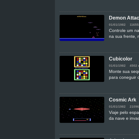
Demon Atta
01/01/1982
11655
Controle um na
na sua frente, 
Cubicolor
01/01/1982
4502 
Monte sua sequ
para coneguir 
Cosmic Ark
01/01/1982
21096
Viaje pelo esp
da nave e inva