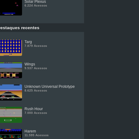
Solar Plexus
6.224 Acessos
estaques recentes
Targ
7.879 Acessos
Wings
9.537 Acessos
Unknown Universal Prototype
8.625 Acessos
Rush Hour
7.000 Acessos
Harem
11.595 Acessos