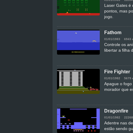
Laser Gates é 
pontos, mas po
jogo.
Fathom
01/01/1983
6943 
Controle os an
libertar a filha 
Fire Fighter
01/01/1982
5679 
Apague o fogo d
morador que es
Dragonfire
01/01/1982
22268
Adentre nas de
estão sendo g