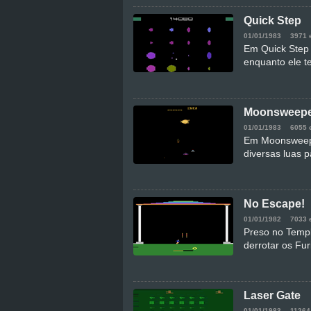
Quick Step
01/01/1983
3971 
Em Quick Step 
enquanto ele t
Moonsweep
01/01/1983
6055 
Em Moonsweepe
diversas luas p
No Escape!
01/01/1982
7033 
Preso no Templo
derrotar os Fur
Laser Gate
01/01/1983
11264