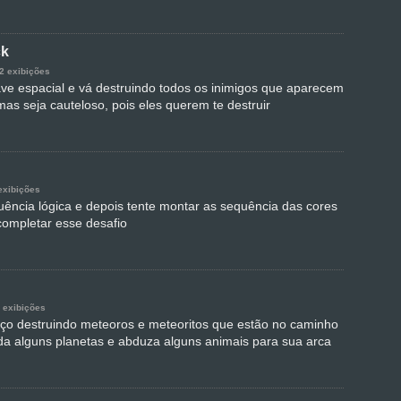
ck
2 exibições
ve espacial e vá destruindo todos os inimigos que aparecem
mas seja cauteloso, pois eles querem te destruir
exibições
ência lógica e depois tente montar as sequência das cores
completar esse desafio
 exibições
aço destruindo meteoros e meteoritos que estão no caminho
da alguns planetas e abduza alguns animais para sua arca