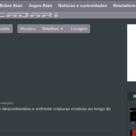
Sobre Atari
Jogos Atari
Noticias e curiosidades
Emuladore
sados
Mosaico
Detalhes
Listagem
R
exibições
s desconhecidos e enfrente criaturas místicas ao longo do