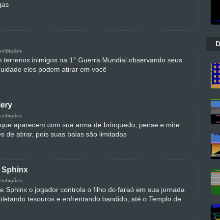
gas
D
exibições
 terrenos inimigos na 1° Guerra Mundial observando seus
cuidado eles podem atirar em você
lery
exibições
s que aparecem com sua arma de brinquedo, pense e mire
 de atirar, pois suas balas são limitadas
e Sphinx
exibições
e Sphinx o jogador controla o filho do faraó em sua jornada
coletando tesouros e enfrentando bandido, até o Templo de