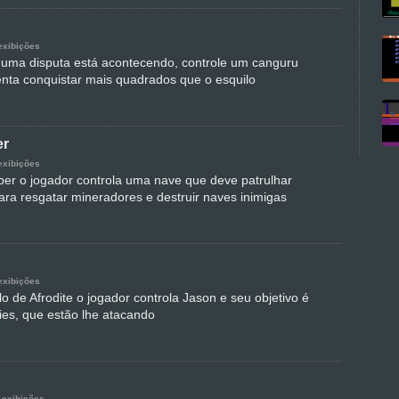
exibições
uma disputa está acontecendo, controle um canguru
enta conquistar mais quadrados que o esquilo
er
exibições
r o jogador controla uma nave que deve patrulhar
ara resgatar mineradores e destruir naves inimigas
exibições
 de Afrodite o jogador controla Jason e seu objetivo é
ies, que estão lhe atacando
 exibições