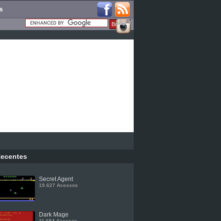
s
ecentes
Secret Agent
19.627 Acessos
Dark Mage
11.654 Acessos