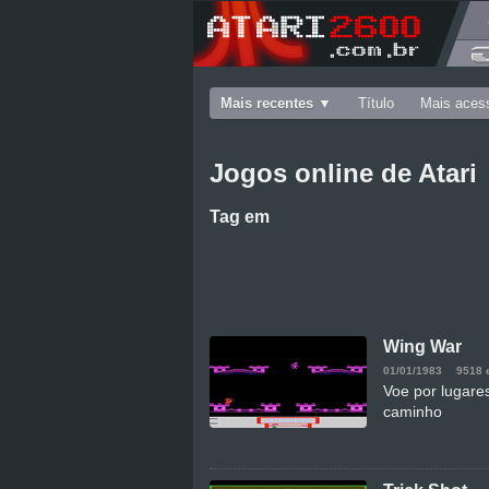
Mais recentes
Título
Mais aces
Jogos online de Atari
Tag
em
Wing War
01/01/1983
9518 
Voe por lugare
caminho