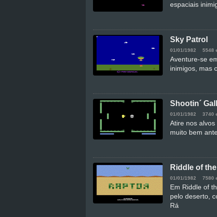
espaciais inimi
Sky Patrol
01/01/1982
5548 
Aventure-se em
inimigos, mas 
Shootin´ Gal
01/01/1982
3740 
Atire nos alvo
muito bem antes
Riddle of th
01/01/1982
7580 
Em Riddle of th
pelo deserto, 
Rá