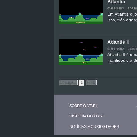
Atlantis
01/01/1982
20626
Em Atlantis o 
isso, três arma
Atlantis II
01/01/1982
6130 
Atlantis II é u
mantidos e a d
1
SOBRE O ATARI
HISTÓRIA DO ATARI
NOTÍCIAS E CURIOSIDADES