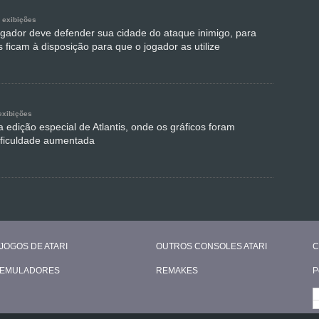
 exibições
jogador deve defender sua cidade do ataque inimigo, para
s ficam à disposição para que o jogador as utilize
exibições
ma edição especial de Atlantis, onde os gráficos foram
ificuldade aumentada
JOGOS DE ATARI
OUTROS CONSOLES ATARI
C
EMULADORES
REMAKES
P