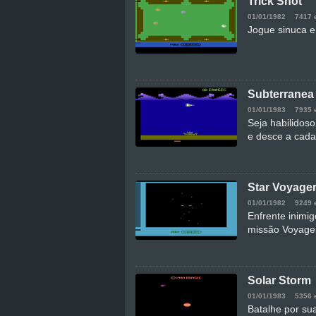
Trick Shot
01/01/1982
7417 
Jogue sinuca e
Subterranea
01/01/1983
7935 
Seja habilidoso
e desce a cada
Star Voyage
01/01/1982
9249 
Enfrente inimi
missão Voyage
Solar Storm
01/01/1983
5356 
Batalhe por sua