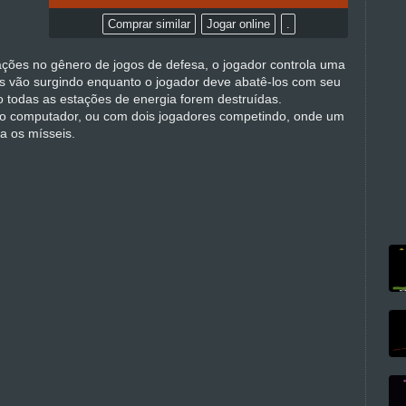
Comprar similar
Jogar online
.
ações no gênero de jogos de defesa, o jogador controla uma
eis vão surgindo enquanto o jogador deve abatê-los com seu
o todas as estações de energia forem destruídas.
a o computador, ou com dois jogadores competindo, onde um
a os mísseis.