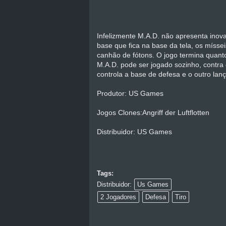
Infelizmente M.A.D. não apresenta inov
base que fica na base da tela, os míss
canhão de fótons. O jogo termina quant
M.A.D. pode ser jogado sozinho, contr
controla a base de defesa e o outro lanç
Produtor: US Games
Jogos Clones:Angriff der Luftflotten
Distribuidor: US Games
Tags:
Distribuidor:
Us Games
2 Jogadores
Defesa
Tiro