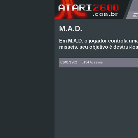
M.A.D.
Em M.A.D. o jogador controla uma
mísseis, seu objetivo é destruí-l
01/01/1982
5134 Acessos