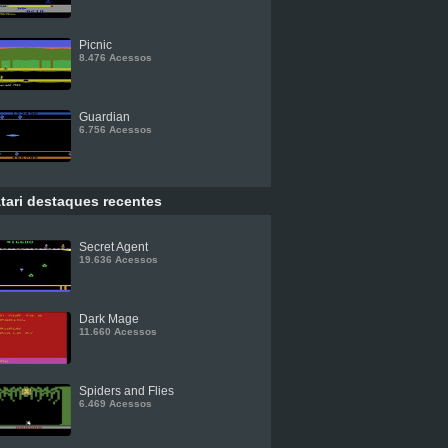
Picnic
8.476 Acessos
Guardian
6.756 Acessos
tari destaques recentes
Secret Agent
19.636 Acessos
Dark Mage
11.660 Acessos
Spiders and Flies
6.469 Acessos