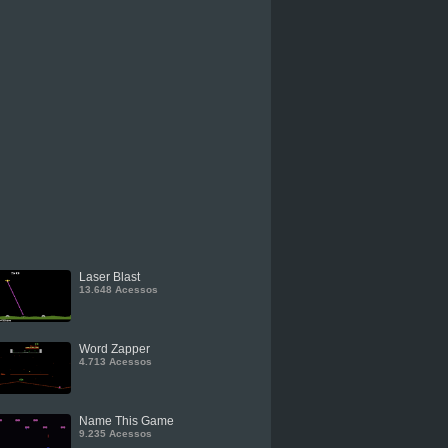
Laser Blast
13.648 Acessos
Word Zapper
4.713 Acessos
Name This Game
9.235 Acessos