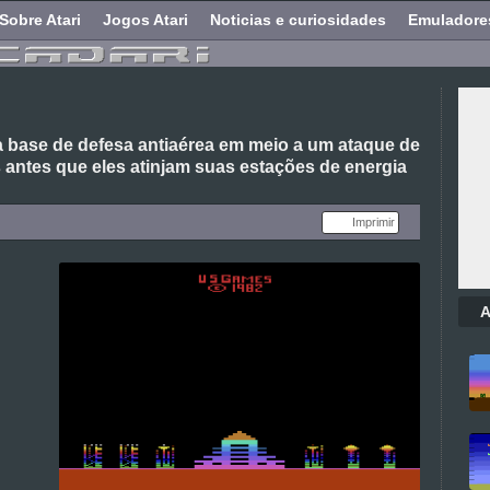
Sobre Atari
Jogos Atari
Noticias e curiosidades
Emuladore
 base de defesa antiaérea em meio a um ataque de
os antes que eles atinjam suas estações de energia
Imprimir
A