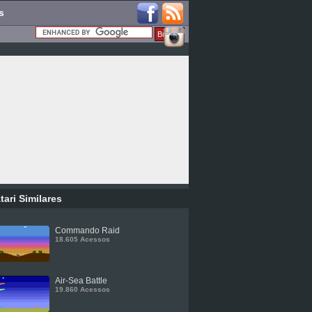
s
tari Similares
Commando Raid
18.605 Acessos
Air-Sea Battle
19.860 Acessos